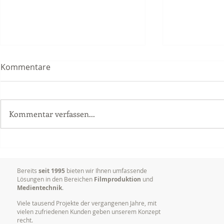
Kommentare
Kommentar verfassen...
Videoproduktion
Warum es so
Unternehmen: Mehr Erfolg
Marken visu
durch bewegte Bilder
kommunizi
Bereits
seit 1995
bieten wir Ihnen umfassende
Lösungen in den Bereichen
Filmproduktion
und
Medientechnik
.
Viele tausend Projekte der vergangenen Jahre, mit
vielen zufriedenen Kunden geben unserem Konzept
recht.