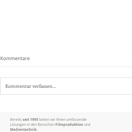
Kommentare
Kommentar verfassen...
Videoproduktion
Warum es so
Unternehmen: Mehr Erfolg
Marken visu
durch bewegte Bilder
kommunizi
Bereits
seit 1995
bieten wir Ihnen umfassende
Lösungen in den Bereichen
Filmproduktion
und
Medientechnik
.