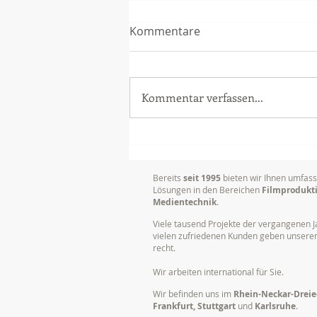
Kommentare
Kommentar verfassen...
Videoproduktion
Unternehmen: Mehr Erfolg
durch bewegte Bilder
Bereits
seit 1995
bieten wir Ihnen umfas
Lösungen in den Bereichen
Filmprodukt
Medientechnik
.
Viele tausend Projekte der vergangenen J
vielen zufriedenen Kunden geben unser
recht.
Wir arbeiten international für Sie.
Wir befinden uns im
Rhein-Neckar-Dreie
Frankfurt, Stuttgart
und
Karlsruhe
.