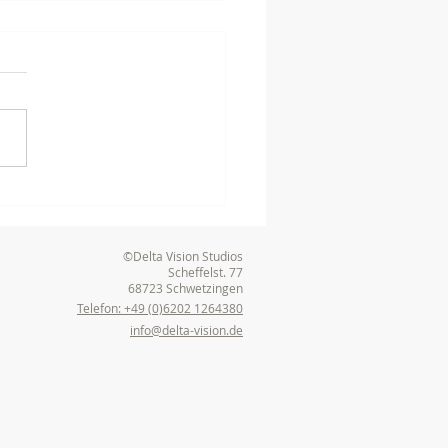
terhafter
produktionsprozess:
der Idee zum Film
©Delta Vision Studios
Scheffelst. 77
68723 Schwetzingen
Telefon: +49 (0)6202 1264380
info@delta-vision.de