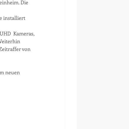
inheim. Die 
nstalliert 
/UHD  Kameras, 
eiterhin 
eitraffer von 
em neuen 