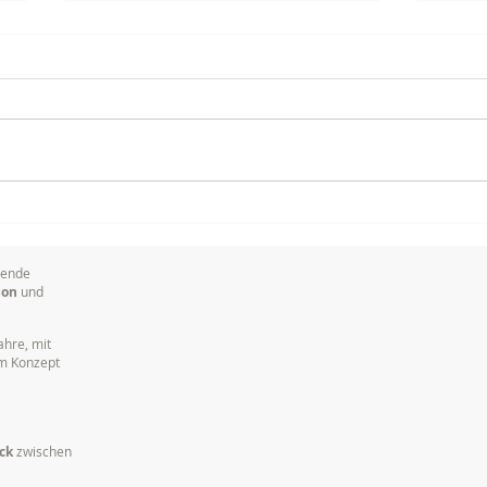
Warum es so wichtig ist,
Meis
Marken visuell zu
Film
kommunizieren
Von 
sende
ion
und
ahre, mit
em Konzept
ck
zwischen