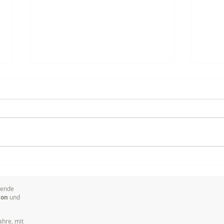
Warum es so wichtig ist,
Meis
Marken visuell zu
Film
kommunizieren
Von 
sende
ion
und
ahre, mit