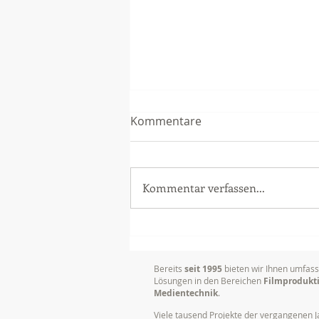
Kommentare
Kommentar verfassen...
Videoproduktion
Unternehmen: Mehr Erfolg
durch bewegte Bilder
Bereits
seit 1995
bieten wir Ihnen umfas
Lösungen in den Bereichen
Filmprodukt
Medientechnik
.
Viele tausend Projekte der vergangenen J