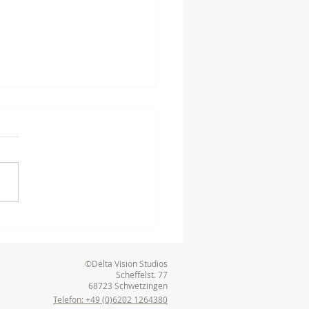
terhafter
produktionsprozess:
der Idee zum Film
©Delta Vision Studios
Scheffelst. 77
68723 Schwetzingen
Telefon: +49 (0)6202 1264380