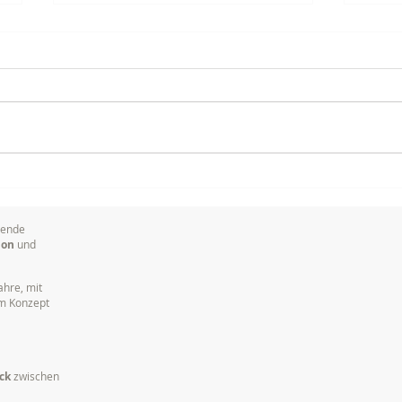
Kameramann (VJ) in
Kame
Heidelberg für NDR DAS!
RTL
sende
ion
und
ahre, mit
em Konzept
ck
zwischen