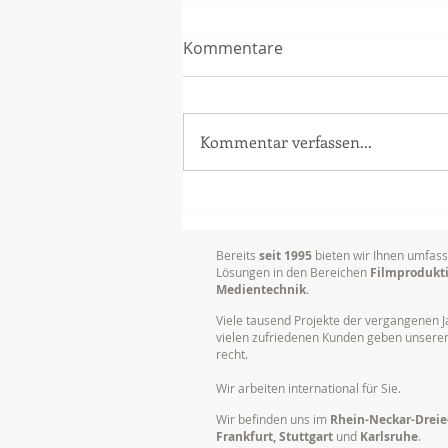
Kommentare
Kommentar verfassen...
Sony PXW-Z200 - Neue
Kameras für unsere
Videoproduktionen
Bereits
seit 1995
bieten wir Ihnen umfas
Lösungen in den Bereichen
Filmprodukt
Medientechnik
.
Viele tausend Projekte der vergangenen J
vielen zufriedenen Kunden geben unser
recht.
Wir arbeiten international für Sie.
Wir befinden uns im
Rhein-Neckar-Dreie
Frankfurt, Stuttgart
und
Karlsruhe
.