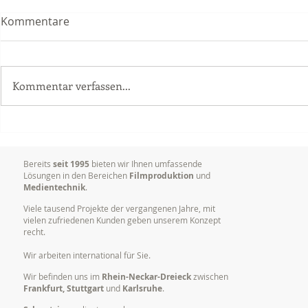
Kommentare
Kommentar verfassen...
Videoproduktion
Warum es so
Unternehmen: Mehr Erfolg
Marken visu
durch bewegte Bilder
kommunizi
Bereits
seit 1995
bieten wir Ihnen umfassende
Lösungen in den Bereichen
Filmproduktion
und
Medientechnik
.
Viele tausend Projekte der vergangenen Jahre, mit
vielen zufriedenen Kunden geben unserem Konzept
recht.
Wir arbeiten international für Sie.
Wir befinden uns im
Rhein-Neckar-Dreieck
zwischen
Frankfurt, Stuttgart
und
Karlsruhe
.