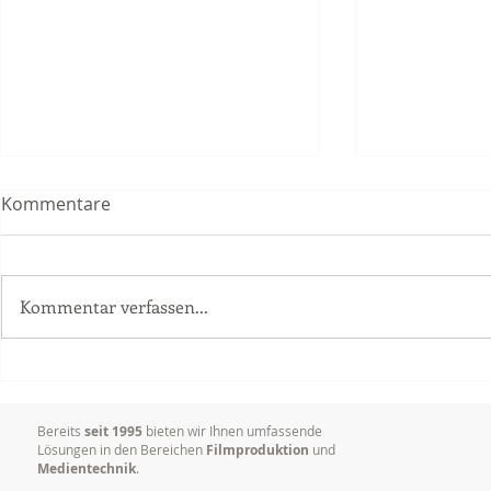
Kommentare
Kommentar verfassen...
Sony PXW-Z200 - Neue
Kameramann
Kameras für unsere
Heidelberg
Videoproduktionen
Bereits
seit 1995
bieten wir Ihnen umfassende
Lösungen in den Bereichen
Filmproduktion
und
Medientechnik
.