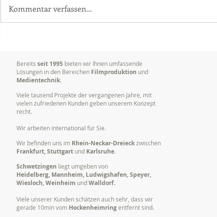
Kommentar verfassen...
Videoproduktion
Warum es so
Unternehmen: Mehr Erfolg
Marken visu
durch bewegte Bilder
kommunizi
Bereits
seit 1995
bieten wir Ihnen umfassende
Lösungen in den Bereichen
Filmproduktion
und
Medientechnik
.
Viele tausend Projekte der vergangenen Jahre, mit
vielen zufriedenen Kunden geben unserem Konzept
recht.
Wir arbeiten international für Sie.
Wir befinden uns im
Rhein-Neckar-Dreieck
zwischen
Frankfurt, Stuttgart
und
Karlsruhe
.
Schwetzingen
liegt umgeben von
Heidelberg, Mannheim, Ludwigshafen, Speyer,
Wiesloch, Weinheim
und
Walldorf.
Viele unserer Kunden schätzen auch sehr, dass wir
gerade 10min vom
Hockenheimring
entfernt sind.