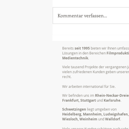
Kommentar verfassen...
Dokumentation von
Vorträgen, Tagungen und
Konferenzen
Bereits
seit 1995
bieten wir Ihnen umfas
Lösungen in den Bereichen
Filmprodukt
Medientechnik
.
Viele tausend Projekte der vergangenen J
vielen zufriedenen Kunden geben unser
recht.
Wir arbeiten international für Sie.
Wir befinden uns im
Rhein-Neckar-Dreie
Frankfurt, Stuttgart
und
Karlsruhe
.
Schwetzingen
liegt umgeben von
Heidelberg, Mannheim, Ludwigshafen,
Wiesloch, Weinheim
und
Walldorf.
Viele unserer Kunden schätzen auch sehr,