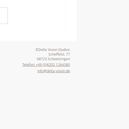
nstaltungstechnik -
nisch perfekte Tagung
eeheim-Jugenheim
©Delta Vision Studios
Scheffelst. 77
68723 Schwetzingen
Telefon: +49 (0)6202 1264380
info@delta-vision.de