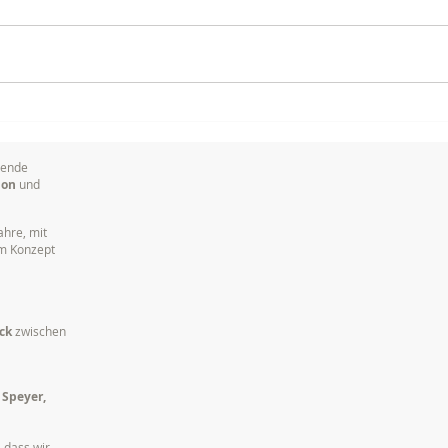
Ihr erfahrenes Kamerateam
Vera
für anspruchsvolle Live-
Tech
Produktionen
in S
sende
ion
und
ahre, mit
em Konzept
ck
zwischen
 Speyer,
 dass wir