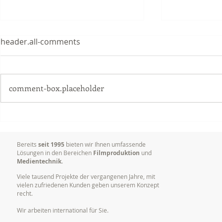
header.all-comments
comment-box.placeholder
Delta Vision Studios erhielt
Dokumentat
Grossauftrag im Bereich
Vorträgen,
Postproduktion (Schnitt)
Konferenze
Bereits
seit 1995
bieten wir Ihnen umfassende
Lösungen in den Bereichen
Filmproduktion
und
Medientechnik
.
Viele tausend Projekte der vergangenen Jahre, mit
vielen zufriedenen Kunden geben unserem Konzept
recht.
Wir arbeiten international für Sie.