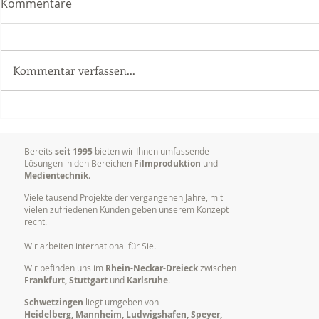
Kommentare
Kommentar verfassen...
Dokumentation von
Ihr erfahr
Vorträgen, Tagungen und
für anspruc
Konferenzen
Produktion
Bereits
seit 1995
bieten wir Ihnen umfassende
Lösungen in den Bereichen
Filmproduktion
und
Medientechnik
.
Viele tausend Projekte der vergangenen Jahre, mit
vielen zufriedenen Kunden geben unserem Konzept
recht.
Wir arbeiten international für Sie.
Wir befinden uns im
Rhein-Neckar-Dreieck
zwischen
Frankfurt, Stuttgart
und
Karlsruhe
.
Schwetzingen
liegt umgeben von
Heidelberg, Mannheim, Ludwigshafen, Speyer,