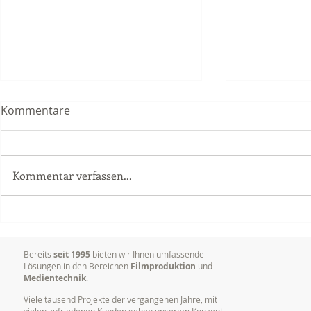
Kommentare
Kommentar verfassen...
Delta Vision Studios erhielt
Dokumentat
Grossauftrag im Bereich
Vorträgen,
Postproduktion (Schnitt)
Konferenze
Bereits
seit 1995
bieten wir Ihnen umfassende
Lösungen in den Bereichen
Filmproduktion
und
Medientechnik
.
Viele tausend Projekte der vergangenen Jahre, mit
vielen zufriedenen Kunden geben unserem Konzept