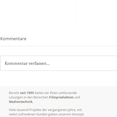
Kommentare
Kommentar verfassen...
Delta Vision Studios erhielt
Dokumentat
Grossauftrag im Bereich
Vorträgen,
Postproduktion (Schnitt)
Konferenze
Bereits
seit 1995
bieten wir Ihnen umfassende
Lösungen in den Bereichen
Filmproduktion
und
Medientechnik
.
Viele tausend Projekte der vergangenen Jahre, mit
vielen zufriedenen Kunden geben unserem Konzept