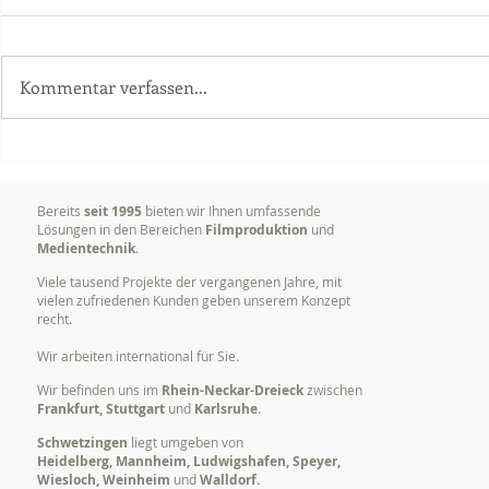
Kommentar verfassen...
Sony PXW-Z200 - Neue
Kameramann
Kameras für unsere
Heidelberg
Videoproduktionen
Bereits
seit 1995
bieten wir Ihnen umfassende
Lösungen in den Bereichen
Filmproduktion
und
Medientechnik
.
Viele tausend Projekte der vergangenen Jahre, mit
vielen zufriedenen Kunden geben unserem Konzept
recht.
Wir arbeiten international für Sie.
Wir befinden uns im
Rhein-Neckar-Dreieck
zwischen
Frankfurt, Stuttgart
und
Karlsruhe
.
Schwetzingen
liegt umgeben von
Heidelberg, Mannheim, Ludwigshafen, Speyer,
Wiesloch, Weinheim
und
Walldorf.