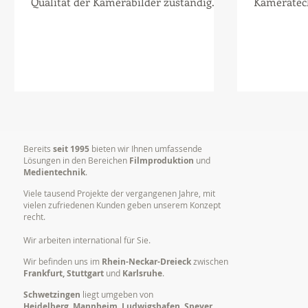
Qualität der Kamerabilder zuständig.
Kameratec
Weissabgleich, Farbgebung und...
Dekoration
Audioregie,
Bereits
seit 1995
bieten wir Ihnen umfassende
Lösungen in den Bereichen
Filmproduktion
und
Medientechnik
.
Viele tausend Projekte der vergangenen Jahre, mit
vielen zufriedenen Kunden geben unserem Konzept
recht.
Wir arbeiten international für Sie.
Wir befinden uns im
Rhein-Neckar-Dreieck
zwischen
Frankfurt, Stuttgart
und
Karlsruhe
.
Schwetzingen
liegt umgeben von
Heidelberg, Mannheim, Ludwigshafen, Speyer,