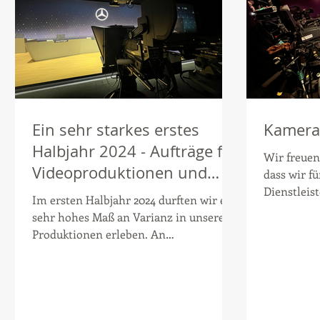
Ein sehr starkes erstes
Kamera
Halbjahr 2024 - Aufträge für
Wir freuen
Videoproduktionen und
dass wir f
Live-Übertragungen führten
Dienstleis
Im ersten Halbjahr 2024 durften wir ein
und verläs
uns durch ganz
sehr hohes Maß an Varianz in unseren
Deutschland
Produktionen erleben. An
Hauptversammlungen für DAX
Konzerne...