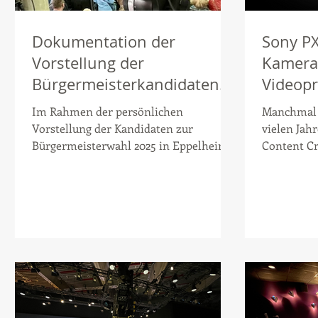
Dokumentation der
Sony P
Vorstellung der
Kamera
Bürgermeisterkandidaten
Videop
zur Wahl 2025 in Eppelheim
Im Rahmen der persönlichen
Manchmal 
Vorstellung der Kandidaten zur
vielen Jah
Bürgermeisterwahl 2025 in Eppelheim
Content Cr
durften wir eine Dokumentation der...
endlich er