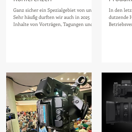
Ganz sicher ein Spezialgebiet von uns.
In den let
Sehr häufig durften wir auch in 2025
dutzende 
Inhalte von Vorträgen, Tagungen und
Betriebsv
Konferenzen bildlich festhalten. Das
und Sportv
kann auf etlichen Niveaus stattfinden.
für namhaft
Manchmal soll es günstig sein und wir
dokumentieren den Vortrag mit einer
Kamera. Hier kommt es sehr auf die
Erfahrung des Kameramanns an, dass
aich nicht verpasst wird. Häufig
arbeiten wir jedoch mit mindestens
zwei Kameras oder auch gerne drei
Kameras für Podiumsdiskussionen. Hier
kümmern