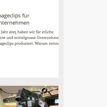
ageclips für
nternehmen
 Jahr 2025 haben wir für etliche
eine und mittelgrosse Unternehmen
ageclips produziert. Warum nennen
r es Clips und nicht Filme? Kunden
chten heute bei der Auswahl ihrer
eferanten gerne vorab wissen, mit
m Sie es zu tun haben. Bereits vor
ner möglichen Anfrage möchte man
 Vorfeld wissen, wie ein
ternehmen aussieht, wie sich der
schäftsführer gibt und welche Werte
n Unternehmen vertritt. Ein
ageclip ist ein 1-3-minütiger Film, in
lchem alle diese As