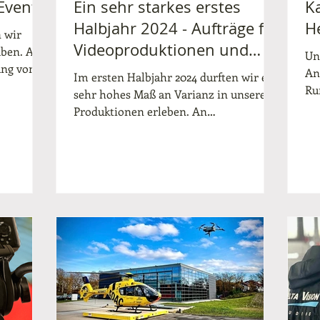
Events
Ein sehr starkes erstes
K
Halbjahr 2024 - Aufträge für
H
 wir
Videoproduktionen und
aben. An
Un
ung von
Live-Übertragungen führten
An
Im ersten Halbjahr 2024 durften wir ein
uns durch ganz
Ru
sehr hohes Maß an Varianz in unseren
ha
Deutschland
Produktionen erleben. An
Hauptversammlungen für DAX
Konzerne...