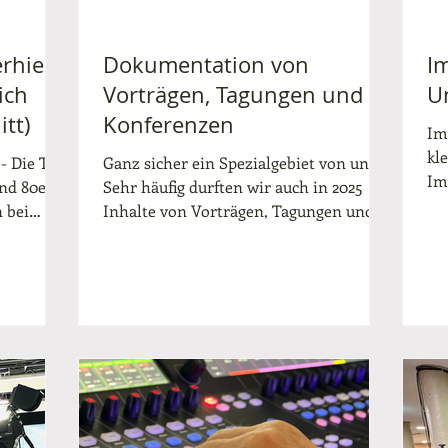
rhielt
Dokumentation von
Im
ich
Vorträgen, Tagungen und
U
tt)
Konferenzen
Im
kl
 - Die TV
Ganz sicher ein Spezialgebiet von uns.
Im
und 80er
Sehr häufig durften wir auch in 2025
wi
 bei
Inhalte von Vorträgen, Tagungen und
mö
en
Konferenzen bildlich festhalten. Das
Li
d fesseln
kann auf etlichen Niveaus stattfinden.
we
inder
Manchmal soll es günstig sein und wir
ei
en,
dokumentieren den Vortrag mit einer
im
er
Kamera. Hier kommt es sehr auf die
Un
Erfahrung des Kameramanns an, dass
Ge
achts
aich nicht verpasst wird. Häufig
ei
dieser
arbeiten wir jedoch mit mindestens
Im
nau
zwei Kameras oder auch gerne drei
we