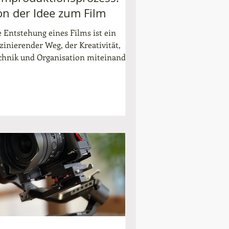
on der Idee zum Film
e Entstehung eines Films ist ein
szinierender Weg, der Kreativität,
chnik und Organisation miteinander
rbindet. Wenn Sie sich fragen, wie
s einer einfachen Idee ein
eindruckender Film wird, dann sind
e hier genau richtig. In diesem
itrag erfahren Sie, wie der
lmproduktionsprozess abläuft, welche
hritte notwendig sind und wie Sie als
ternehmen von einer
ofessionellen Umsetzung profitieren
nnen. Dabei legen wir besonderen
rt darauf, Ihnen praxisnahe