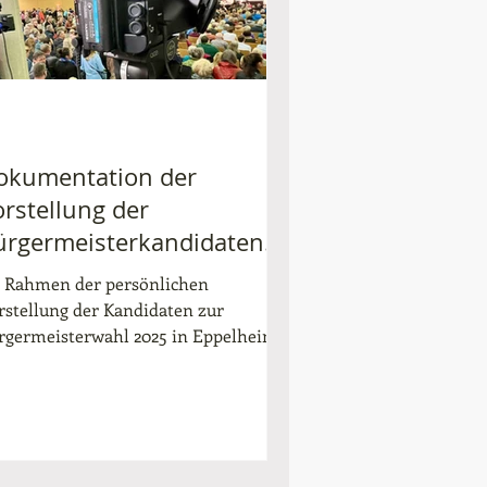
okumentation der
orstellung der
ürgermeisterkandidaten
ur Wahl 2025 in Eppelheim
 Rahmen der persönlichen
rstellung der Kandidaten zur
rgermeisterwahl 2025 in Eppelheim
rften wir eine Dokumentation der...