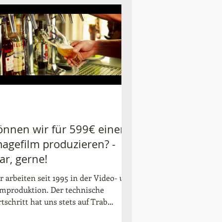
önnen wir für 599€ einen
magefilm produzieren? -
ar, gerne!
r arbeiten seit 1995 in der Video- und
lmproduktion. Der technische
tschritt hat uns stets auf Trab
halten. Wir haben über die...