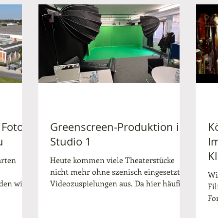
 Fotos
Greenscreen-Produktion in
K
u
Studio 1
I
Kl
arten
Heute kommen viele Theaterstücke
nicht mehr ohne szenisch eingesetzte
Wi
den wir
Videozuspielungen aus. Da hier häufig
Fi
os über
Hintergründe kreativ...
For
ge