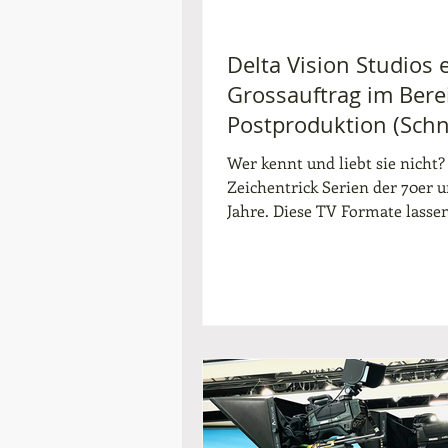
Delta Vision Studios e
Grossauftrag im Bere
Postproduktion (Schni
Wer kennt und liebt sie nicht?
Zeichentrick Serien der 70er 
Jahre. Diese TV Formate lassen
vielen heute noch Erinnerung
aufkommen und begeistern un
Tag für Tag immer noch die K
dieser Welt. Schöne Geschicht
friedlich und immer ein klein
Lernanstoß. Jeder kann die
Titelmusiken - auch spontan n
geweckt. Jeder! Wir dürfen an 
Stelle (wie so häufig) nicht ge