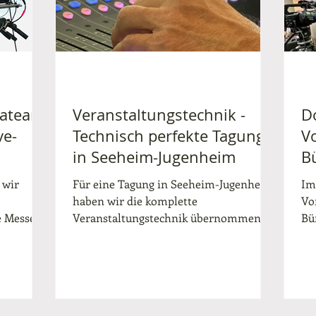
rei
Kameras für Podiumsdiskussionen. Hier
r was
kümmern
rateam
Veranstaltungstechnik -
D
ve-
Technisch perfekte Tagung
V
in Seeheim-Jugenheim
B
z
 wir
Für eine Tagung in Seeheim-Jugenheim
Im
haben wir die komplette
Vo
 Messe-
Veranstaltungstechnik übernommen –
Bü
laevents
von der Beschallung und Audio-Regie
du
über...