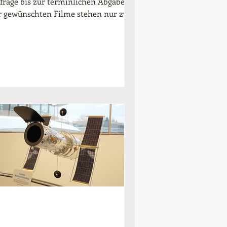
frage bis zur terminlichen Abgabe
r gewünschten Filme stehen nur zwei
chen zur Verfügung....