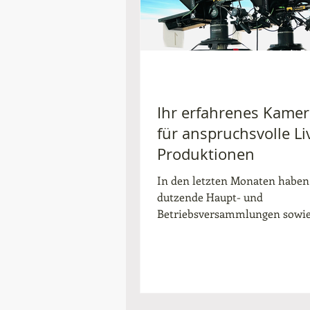
darüber sprechen, woran wir d
Monate gearbeitet haben. Abe
Ihr erfahrenes Kame
für anspruchsvolle Li
Produktionen
In den letzten Monaten haben
dutzende Haupt- und
Betriebsversammlungen sowie
und Sportveranstaltungen, Ga
für namhafte...