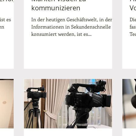
kommunizieren
V
ist es
In der heutigen Geschäftswelt, in der
Di
en
Informationen in Sekundenschnelle
fa
konsumiert werden, ist es
Te
i ein
entscheidend, dass Unternehmen ihre
ve
trument,
Botschaften klar und einprägsam
au
nd
vermitteln. Dabei spielt die visuelle
be
Wenn Sie
Kommunikation eine zentrale Rolle.
Si
ichkeit
Wenn Sie Ihre Marke visuell
Be
kommunizieren, schaffen Sie nicht nur
fi
 auf das
Wiedererkennungswert, sondern auch
Sc
st die
Vertrauen und emotionale Bindung zu
Un
ragende
Ihrer Zielgruppe. In diesem Beitrag
pr
erfahren Sie, warum visuelle
kö
er
Markenkommunikation so
We
entscheidend ist