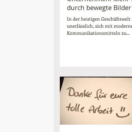
durch bewegte Bilder
In der heutigen Geschäftswelt 
unerlässlich, sich mit modern
Kommunikationsmitteln zu
präsentieren. Videos sind dabe
besonders wirkungsvolles Ins
um Botschaften authentisch u
eindrucksvoll zu vermitteln. 
auf der Suche nach einer Mögl
sind, Ihre
Unternehmenskommunikation
nächste Level zu heben, dann i
Videoproduktion eine hervor
Wahl. Sie bietet nicht nur eine
ansprechende Darstellung Ihr
Produkte und Dienstleistung