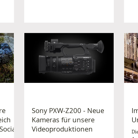
re
Sony PXW-Z200 - Neue
I
eich
Kameras für unsere
U
Social
Videoproduktionen
Di