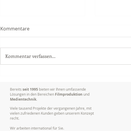
Kommentare
Kommentar verfassen...
Videoproduktion
Warum es so
Unternehmen: Mehr Erfolg
Marken visu
durch bewegte Bilder
kommunizi
Bereits
seit 1995
bieten wir Ihnen umfassende
Lösungen in den Bereichen
Filmproduktion
und
Medientechnik
.
Viele tausend Projekte der vergangenen Jahre, mit
vielen zufriedenen Kunden geben unserem Konzept
recht.
Wir arbeiten international für Sie.