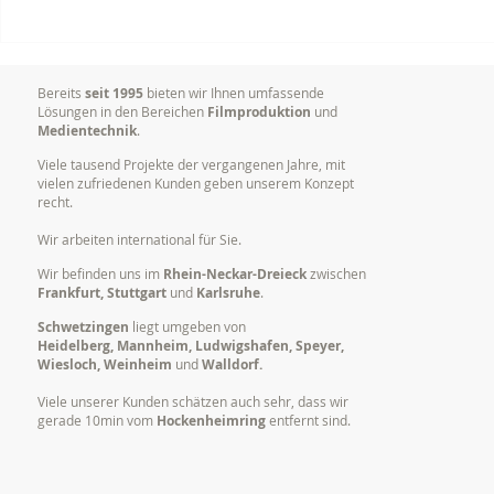
Videoproduktion
Warum es so
Unternehmen: Mehr Erfolg
Marken visu
durch bewegte Bilder
kommunizi
Bereits
seit 1995
bieten wir Ihnen umfassende
Lösungen in den Bereichen
Filmproduktion
und
Medientechnik
.
Viele tausend Projekte der vergangenen Jahre, mit
vielen zufriedenen Kunden geben unserem Konzept
recht.
Wir arbeiten international für Sie.
Wir befinden uns im
Rhein-Neckar-Dreieck
zwischen
Frankfurt, Stuttgart
und
Karlsruhe
.
Schwetzingen
liegt umgeben von
Heidelberg, Mannheim, Ludwigshafen, Speyer,
Wiesloch, Weinheim
und
Walldorf.
Viele unserer Kunden schätzen auch sehr, dass wir
gerade 10min vom
Hockenheimring
entfernt sind.