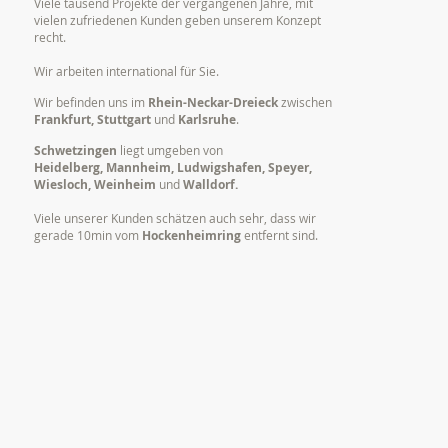
Viele tausend Projekte der vergangenen Jahre, mit
vielen zufriedenen Kunden geben unserem Konzept
recht.
Wir arbeiten international für Sie.
Wir befinden uns im
Rhein-Neckar-Dreieck
zwischen
Frankfurt, Stuttgart
und
Karlsruhe
.
Schwetzingen
liegt umgeben von
Heidelberg, Mannheim, Ludwigshafen, Speyer,
Wiesloch, Weinheim
und
Walldorf.
Viele unserer Kunden schätzen auch sehr, dass wir
gerade 10min vom
Hockenheimring
entfernt sind.