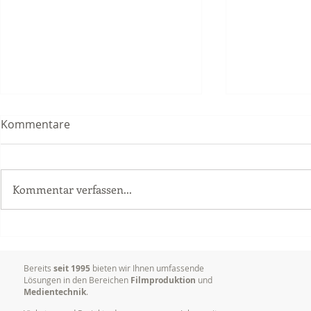
Kommentare
Kommentar verfassen...
Videoproduktion
Warum es so
Unternehmen: Mehr Erfolg
Marken visu
durch bewegte Bilder
kommunizi
Bereits
seit 1995
bieten wir Ihnen umfassende
Lösungen in den Bereichen
Filmproduktion
und
Medientechnik
.