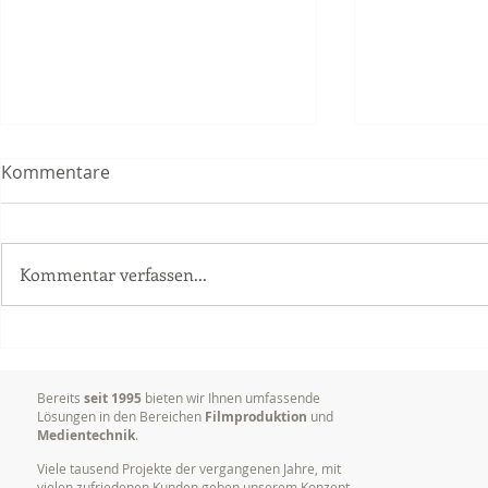
Kommentare
Kommentar verfassen...
Videoproduktion
Warum es so
Unternehmen: Mehr Erfolg
Marken visu
durch bewegte Bilder
kommunizi
Bereits
seit 1995
bieten wir Ihnen umfassende
Lösungen in den Bereichen
Filmproduktion
und
Medientechnik
.
Viele tausend Projekte der vergangenen Jahre, mit
vielen zufriedenen Kunden geben unserem Konzept