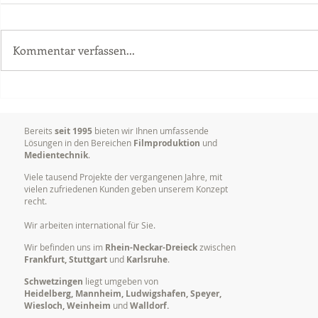
Kommentar verfassen...
Videoproduktion
Warum es so
Unternehmen: Mehr Erfolg
Marken visu
durch bewegte Bilder
kommunizi
Bereits
seit 1995
bieten wir Ihnen umfassende
Lösungen in den Bereichen
Filmproduktion
und
Medientechnik
.
Viele tausend Projekte der vergangenen Jahre, mit
vielen zufriedenen Kunden geben unserem Konzept
recht.
Wir arbeiten international für Sie.
Wir befinden uns im
Rhein-Neckar-Dreieck
zwischen
Frankfurt, Stuttgart
und
Karlsruhe
.
Schwetzingen
liegt umgeben von
Heidelberg, Mannheim, Ludwigshafen, Speyer,
Wiesloch, Weinheim
und
Walldorf.