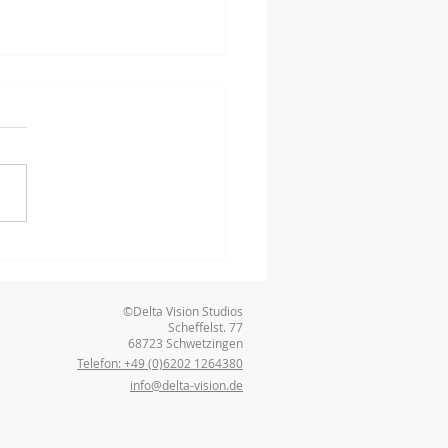
terhafter
produktionsprozess:
der Idee zum Film
©Delta Vision Studios
Scheffelst. 77
68723 Schwetzingen
Telefon: +49 (0)6202 1264380
info@delta-vision.de