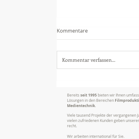
Kommentare
Kommentar verfassen...
Videoproduktion
Unternehmen: Mehr Erfolg
durch bewegte Bilder
Bereits
seit 1995
bieten wir Ihnen umfas
Lösungen in den Bereichen
Filmprodukt
Medientechnik
.
Viele tausend Projekte der vergangenen J
vielen zufriedenen Kunden geben unser
recht.
Wir arbeiten international für Sie.