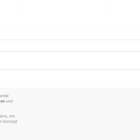
Warum es so wichtig ist,
Meis
Marken visuell zu
Film
kommunizieren
Von 
sende
ion
und
ahre, mit
em Konzept