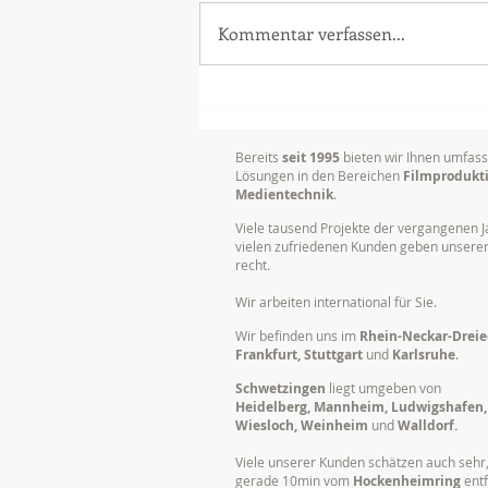
Kommentar verfassen...
Dokumentation von
Vorträgen, Tagungen und
Konferenzen
Bereits
seit 1995
bieten wir Ihnen umfas
Lösungen in den Bereichen
Filmprodukt
Medientechnik
.
Viele tausend Projekte der vergangenen J
vielen zufriedenen Kunden geben unser
recht.
Wir arbeiten international für Sie.
Wir befinden uns im
Rhein-Neckar-Dreie
Frankfurt, Stuttgart
und
Karlsruhe
.
Schwetzingen
liegt umgeben von
Heidelberg, Mannheim, Ludwigshafen,
Wiesloch, Weinheim
und
Walldorf.
Viele unserer Kunden schätzen auch sehr,
gerade 10min vom
Hockenheimring
entf