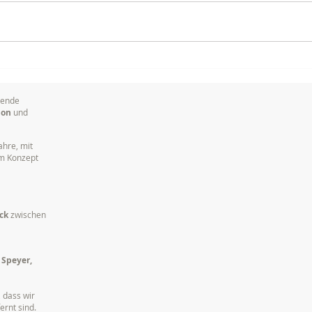
Ihr erfahrenes Kamerateam
Vera
für anspruchsvolle Live-
Tech
Produktionen
in S
sende
ion
und
ahre, mit
em Konzept
ck
zwischen
 Speyer,
 dass wir
ernt sind.