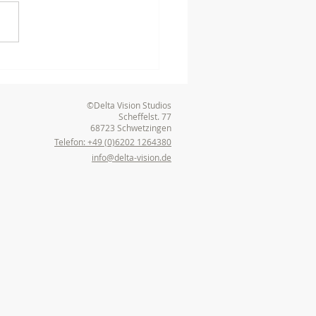
nstaltungstechnik -
nisch perfekte Tagung
eeheim-Jugenheim
©Delta Vision Studios
Scheffelst. 77
68723 Schwetzingen
Telefon: +49 (0)6202 1264380
info@delta-vision.de