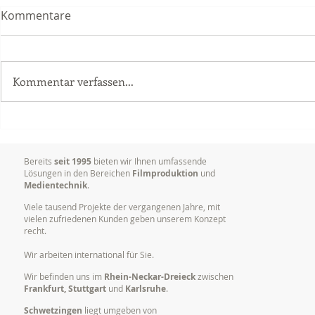
Kommentare
Kommentar verfassen...
Videoproduktion
Warum es so
Unternehmen: Mehr Erfolg
Marken visu
durch bewegte Bilder
kommunizi
Bereits
seit 1995
bieten wir Ihnen umfassende
Lösungen in den Bereichen
Filmproduktion
und
Medientechnik
.
Viele tausend Projekte der vergangenen Jahre, mit
vielen zufriedenen Kunden geben unserem Konzept
recht.
Wir arbeiten international für Sie.
Wir befinden uns im
Rhein-Neckar-Dreieck
zwischen
Frankfurt, Stuttgart
und
Karlsruhe
.
Schwetzingen
liegt umgeben von