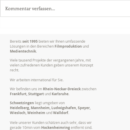
Kommentar verfassen...
Dokumentation von
Ihr erfahr
Vorträgen, Tagungen und
für anspruc
Konferenzen
Produktion
Bereits
seit 1995
bieten wir Ihnen umfassende
Lösungen in den Bereichen
Filmproduktion
und
Medientechnik
.
Viele tausend Projekte der vergangenen Jahre, mit
vielen zufriedenen Kunden geben unserem Konzept
recht.
Wir arbeiten international für Sie.
Wir befinden uns im
Rhein-Neckar-Dreieck
zwischen
Frankfurt, Stuttgart
und
Karlsruhe
.
Schwetzingen
liegt umgeben von
Heidelberg, Mannheim, Ludwigshafen, Speyer,
Wiesloch, Weinheim
und
Walldorf.
Viele unserer Kunden schätzen auch sehr, dass wir
gerade 10min vom
Hockenheimring
entfernt sind.