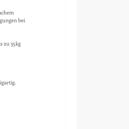
fachem 
gungen bei 
 zu 35kg 
gartig. 