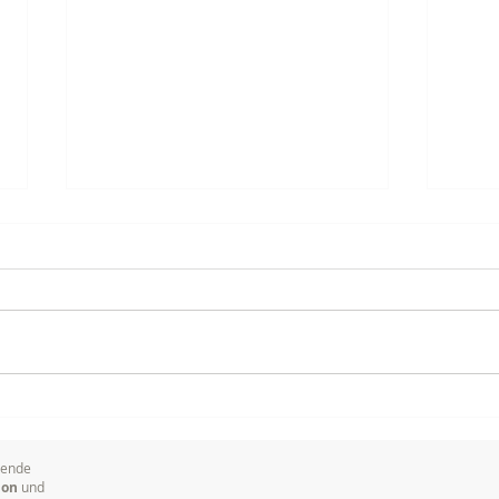
Ihr erfahrenes Kamerateam
Vera
für anspruchsvolle Live-
Tech
Produktionen
in S
sende
ion
und