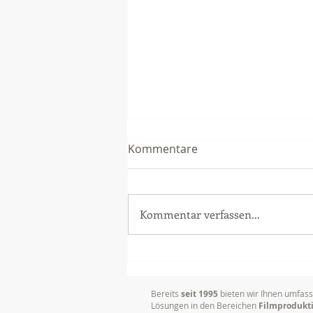
Kommentare
Kommentar verfassen...
Dokumentation von
Vorträgen, Tagungen und
Konferenzen
Bereits
seit 1995
bieten wir Ihnen umfas
Lösungen in den Bereichen
Filmprodukt