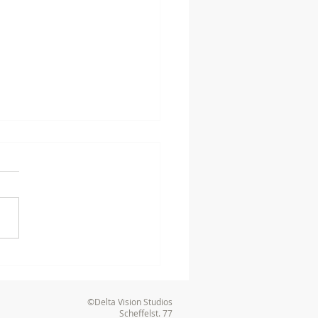
nstaltungstechnik -
nisch perfekte Tagung
eeheim-Jugenheim
©Delta Vision Studios
Scheffelst. 77