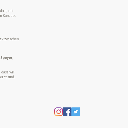
ahre, mit
em Konzept
ck
zwischen
 Speyer,
 dass wir
ernt sind.