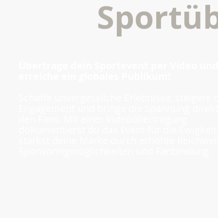
Sportü
Übertrage dein Sportevent per Video un
erreiche ein globales Publikum!
Schaffe unvergessliche Erlebnisse, steigere 
Engagement und bringe die Spannung direkt
den Fans. Mit einer Videoübertragung
dokumentierst du das Event für die Ewigkeit
stärkst deine Marke durch erhöhte Reichwei
Sponsoringmöglichkeiten und Fanbindung.