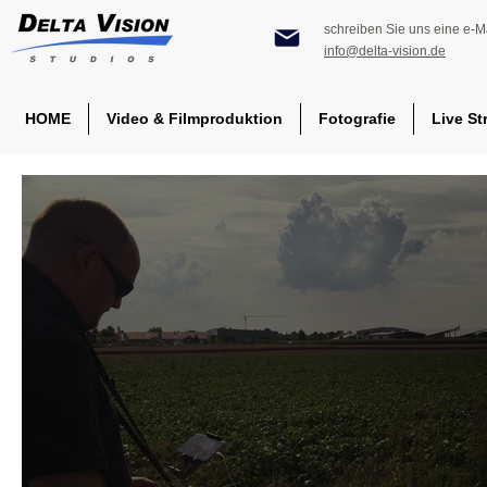
schreiben Sie uns eine e-Ma
info@delta-vision.de
HOME
Video & Filmproduktion
Fotografie
Live St