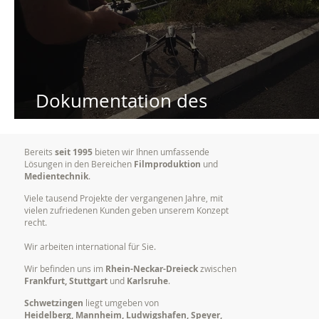
Dokumentation des
Verkehrsaufkommens...
Bereits
seit 1995
bieten wir Ihnen umfassende
Lösungen in den Bereichen
Filmproduktion
und
Medientechnik
.
Viele tausend Projekte der vergangenen Jahre, mit
vielen zufriedenen Kunden geben unserem Konzept
recht.
Wir arbeiten international für Sie.
Wir befinden uns im
Rhein-Neckar-Dreieck
zwischen
Frankfurt, Stuttgart
und
Karlsruhe
.
Schwetzingen
liegt umgeben von
Heidelberg, Mannheim, Ludwigshafen, Speyer,