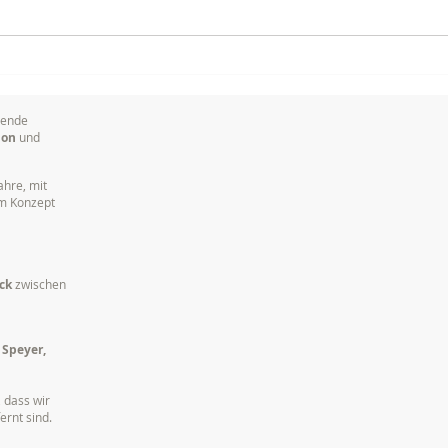
Dokumentation von
Imag
Vorträgen, Tagungen und
Unt
Konferenzen
sende
ion
und
ahre, mit
em Konzept
ck
zwischen
 Speyer,
 dass wir
ernt sind.