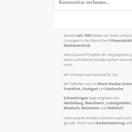
Kommentar verfassen...
Delta Vision Studios erhielt
Grossauftrag im Bereich
Postproduktion (Schnitt)
Bereits
seit 1995
bieten wir Ihnen umfas
Lösungen in den Bereichen
Filmprodukt
Medientechnik
.
Viele tausend Projekte der vergangenen J
vielen zufriedenen Kunden geben unser
recht.
Wir arbeiten international für Sie.
Wir befinden uns im
Rhein-Neckar-Dreie
Frankfurt, Stuttgart
und
Karlsruhe
.
Schwetzingen
liegt umgeben von
Heidelberg, Mannheim, Ludwigshafen,
Wiesloch, Weinheim
und
Walldorf.
Viele unserer Kunden schätzen auch sehr,
gerade 10min vom
Hockenheimring
entf