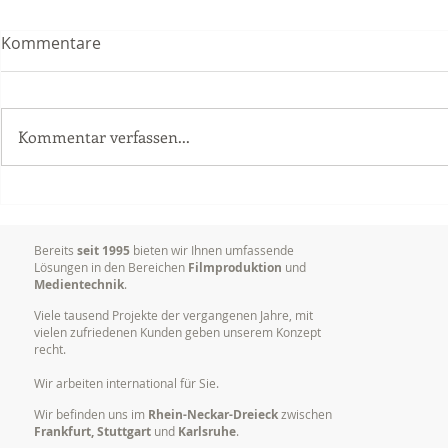
Kommentare
Kommentar verfassen...
Delta Vision Studios erhielt
Dokumentat
Grossauftrag im Bereich
Vorträgen,
Postproduktion (Schnitt)
Konferenze
Bereits
seit 1995
bieten wir Ihnen umfassende
Lösungen in den Bereichen
Filmproduktion
und
Medientechnik
.
Viele tausend Projekte der vergangenen Jahre, mit
vielen zufriedenen Kunden geben unserem Konzept
recht.
Wir arbeiten international für Sie.
Wir befinden uns im
Rhein-Neckar-Dreieck
zwischen
Frankfurt, Stuttgart
und
Karlsruhe
.