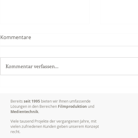
Kommentare
Kommentar verfassen...
Delta Vision Studios erhielt
Dokumentat
Grossauftrag im Bereich
Vorträgen,
Postproduktion (Schnitt)
Konferenze
Bereits
seit 1995
bieten wir Ihnen umfassende
Lösungen in den Bereichen
Filmproduktion
und
Medientechnik
.
Viele tausend Projekte der vergangenen Jahre, mit
vielen zufriedenen Kunden geben unserem Konzept
recht.