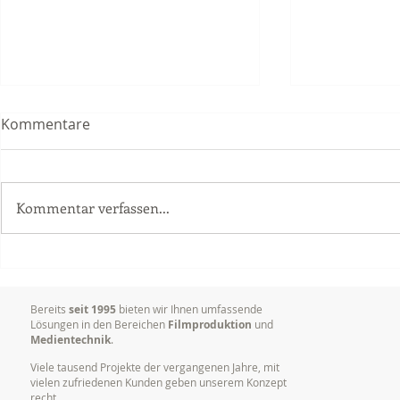
Kommentare
Kommentar verfassen...
Delta Vision Studios erhielt
Dokumentat
Grossauftrag im Bereich
Vorträgen,
Postproduktion (Schnitt)
Konferenze
Bereits
seit 1995
bieten wir Ihnen umfassende
Lösungen in den Bereichen
Filmproduktion
und
Medientechnik
.
Viele tausend Projekte der vergangenen Jahre, mit
vielen zufriedenen Kunden geben unserem Konzept
recht.