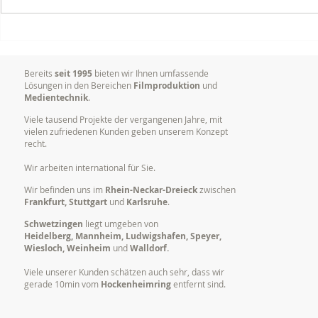
Delta Vision Studios erhielt
Dokumentat
Grossauftrag im Bereich
Vorträgen,
Postproduktion (Schnitt)
Konferenze
Bereits
seit 1995
bieten wir Ihnen umfassende
Lösungen in den Bereichen
Filmproduktion
und
Medientechnik
.
Viele tausend Projekte der vergangenen Jahre, mit
vielen zufriedenen Kunden geben unserem Konzept
recht.
Wir arbeiten international für Sie.
Wir befinden uns im
Rhein-Neckar-Dreieck
zwischen
Frankfurt, Stuttgart
und
Karlsruhe
.
Schwetzingen
liegt umgeben von
Heidelberg, Mannheim, Ludwigshafen, Speyer,
Wiesloch, Weinheim
und
Walldorf.
Viele unserer Kunden schätzen auch sehr, dass wir
gerade 10min vom
Hockenheimring
entfernt sind.