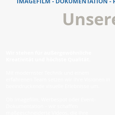
IMAGEFILM - DOKUMENTATION - 
Unser
Wir stehen für außergewöhnliche
Kreativität und höchste Qualität.
Mit modernster Technik und einem
erfahrenen Team setzen wir Ihre Visionen in
beeindruckende visuelle Erlebnisse um.
Ob Imagefilm, Werbespot oder Event-
Dokumentation – wir schaffen
maßgeschneiderte Videos, die Ihre